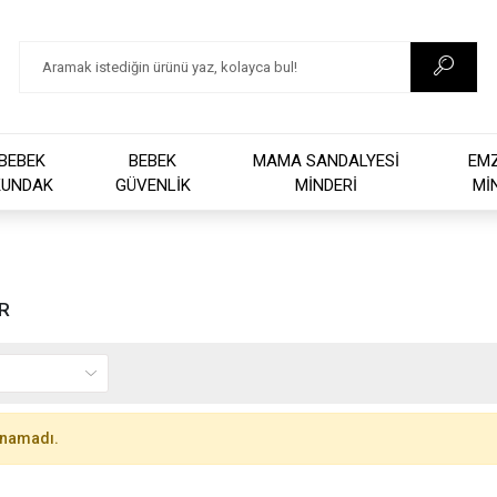
BEBEK
BEBEK
MAMA SANDALYESİ
EM
KUNDAK
GÜVENLİK
MİNDERİ
Mİ
R
unamadı.