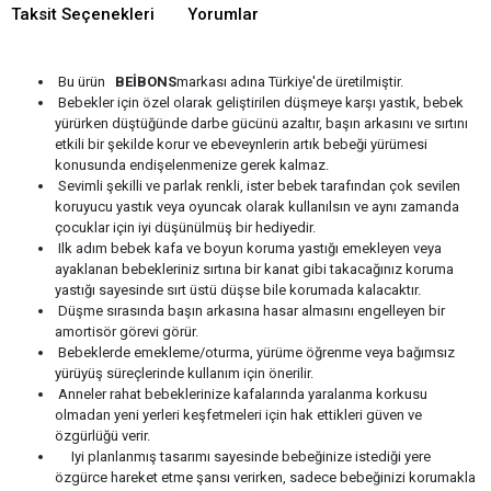
Taksit Seçenekleri
Yorumlar
Bu ürün
BEİBONS
markası adına Türkiye'de üretilmiştir.
Bebekler için özel olarak geliştirilen düşmeye karşı yastık, bebek
yürürken düştüğünde darbe gücünü azaltır, başın arkasını ve sırtını
etkili bir şekilde korur ve ebeveynlerin artık bebeği yürümesi
konusunda endişelenmenize gerek kalmaz.
Sevimli şekilli ve parlak renkli, ister bebek tarafından çok sevilen
koruyucu yastık veya oyuncak olarak kullanılsın ve aynı zamanda
çocuklar için iyi düşünülmüş bir hediyedir.
Ilk adım bebek kafa ve boyun koruma yastığı emekleyen veya
ayaklanan bebekleriniz sırtına bir kanat gibi takacağınız koruma
yastığı sayesinde sırt üstü düşse bile korumada kalacaktır.
Düşme sırasında başın arkasına hasar almasını engelleyen bir
amortisör görevi görür.
Bebeklerde emekleme/oturma, yürüme öğrenme veya bağımsız
yürüyüş süreçlerinde kullanım için önerilir.
Anneler rahat bebeklerinize kafalarında yaralanma korkusu
olmadan yeni yerleri keşfetmeleri için hak ettikleri güven ve
özgürlüğü verir.
Iyi planlanmış tasarımı sayesinde bebeğinize istediği yere
özgürce hareket etme şansı verirken, sadece bebeğinizi korumakla