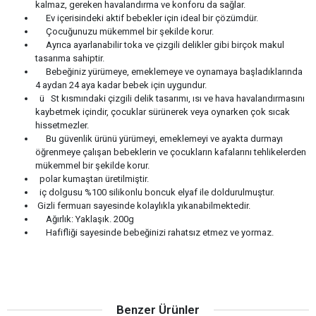
kalmaz, gereken havalandırma ve konforu da sağlar.
Ev içerisindeki aktif bebekler için ideal bir çözümdür.
Çocuğunuzu mükemmel bir şekilde korur.
Ayrıca ayarlanabilir toka ve çizgili delikler gibi birçok makul
tasarıma sahiptir.
Bebeğiniz yürümeye, emeklemeye ve oynamaya başladıklarında
4 aydan 24 aya kadar bebek için uygundur.
ü St kısmındaki çizgili delik tasarımı, ısı ve hava havalandırmasını
kaybetmek içindir, çocuklar sürünerek veya oynarken çok sıcak
hissetmezler.
Bu güvenlik ürünü yürümeyi, emeklemeyi ve ayakta durmayı
öğrenmeye çalışan bebeklerin ve çocukların kafalarını tehlikelerden
mükemmel bir şekilde korur.
polar kumaştan üretilmiştir.
iç dolgusu %100 silikonlu boncuk elyaf ile doldurulmuştur.
Gizli fermuarı sayesinde kolaylıkla yıkanabilmektedir.
Ağırlık: Yaklaşık. 200g
Hafifliği sayesinde bebeğinizi rahatsız etmez ve yormaz.
Benzer Ürünler