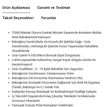
Ürün Açıklaması
Garanti ve Teslimat
Taksit Seçenekleri
Yorumlar
TOKKOBebek Oturma Destek Minderi Sayesinde Annelerin Akılları
Artık Bebeklerinde Kalmıyor!
Bebeğiniz İçinde Mutlu Ve Huzurlu Bir Şekilde Sağa - Sola
Devrilmeden, Herhangi Bir Şekilde Sorun Yaşamadan Rahatlıkla
Oturabilecek.
Ürün İçerisi %100 Silikon Boncuk Elyaf Dolguludur.
Lütfen piyasadaki kullanılmış sünger kırpık dolgulu ürünler ile
karıştırmayınız!
Ürün Özellikleri: ; 3 - 15 Aylık Bebekler İçin Uygundur.
Bebeğinizin Devrilmesini, Yaralanmasını Önler.
Bebeğinizin Dik Konumda Oturmasına Yardımcı Olur.
Bebeğinizin Emniyetli Oturmasını Sağlamak İçin Artık Ek Eşyalara
(Yastık, Battaniye Ve S.) Gerek Yok.
Kullanılan Kumaş Antialerjik Ve Antibakteriyel Özelliğe Sahiptir.
İç Tela Kılıfı Sayesinde Kolay Çıkarılıp Takılabilir Ve Makinede
Sorunsuz Yıkanabilir.
Yumuşak Dokulu Polar Kumaştan Üretilmiştir.