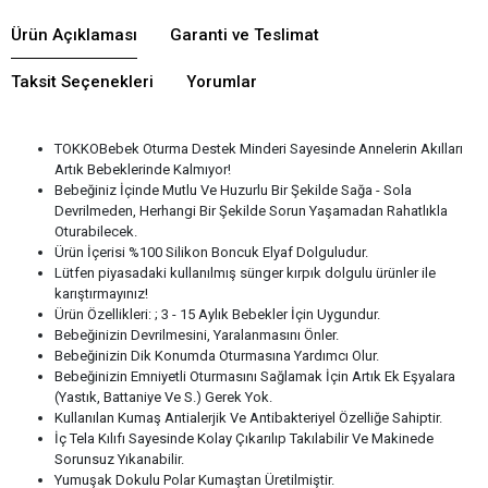
Ürün Açıklaması
Garanti ve Teslimat
Taksit Seçenekleri
Yorumlar
TOKKOBebek Oturma Destek Minderi Sayesinde Annelerin Akılları
Artık Bebeklerinde Kalmıyor!
Bebeğiniz İçinde Mutlu Ve Huzurlu Bir Şekilde Sağa - Sola
Devrilmeden, Herhangi Bir Şekilde Sorun Yaşamadan Rahatlıkla
Oturabilecek.
Ürün İçerisi %100 Silikon Boncuk Elyaf Dolguludur.
Lütfen piyasadaki kullanılmış sünger kırpık dolgulu ürünler ile
karıştırmayınız!
Ürün Özellikleri: ; 3 - 15 Aylık Bebekler İçin Uygundur.
Bebeğinizin Devrilmesini, Yaralanmasını Önler.
Bebeğinizin Dik Konumda Oturmasına Yardımcı Olur.
Bebeğinizin Emniyetli Oturmasını Sağlamak İçin Artık Ek Eşyalara
(Yastık, Battaniye Ve S.) Gerek Yok.
Kullanılan Kumaş Antialerjik Ve Antibakteriyel Özelliğe Sahiptir.
İç Tela Kılıfı Sayesinde Kolay Çıkarılıp Takılabilir Ve Makinede
Sorunsuz Yıkanabilir.
Yumuşak Dokulu Polar Kumaştan Üretilmiştir.