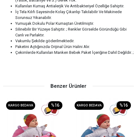
(Yastık, Battaniye Ve S.) Gerek Yok.
Kullanılan Kumaş Antialerjik Ve Antibakteriyel Özelliğe Sahiptir.
İç Tela Kılıfı Sayesinde Kolay Çıkarılıp Takılabilir Ve Makinede
Sorunsuz Yıkanabilir.
Yumuşak Dokulu Polar Kumaştan Üretilmiştir.
Silinebilir Bir Yüzeye Sahiptir. ; Renkler Görselde Göründüğü Gibi
Canlı ve Parlaktır.
Vakumlu Şekilde göderilmektedir.
Paketini Açtığınızda Orijinal Ürün Halini Alır.
Çekimlerde Kullanılan Manken Bebek Paket İçeriğine Dahil Değildir. ;
Benzer Ürünler
%16
%16
KARGO BEDAVA
KARGO BEDAVA