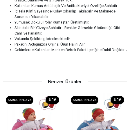
(Yastık, Battaniye Ve S.) Gerek Yok.
Kullanılan Kumaş Antialerjik Ve Antibakteriyel Özelliğe Sahiptir.
İç Tela Kılıfı Sayesinde Kolay Çıkarılıp Takılabilir Ve Makinede
Sorunsuz Yıkanabilir.
Yumuşak Dokulu Polar Kumaştan Üretilmiştir.
Silinebilir Bir Yüzeye Sahiptir. ; Renkler Görselde Göründüğü Gibi
Canlı ve Parlaktır.
Vakumlu Şekilde göderilmektedir.
Paketini Açtığınızda Orijinal Ürün Halini Alır.
Çekimlerde Kullanılan Manken Bebek Paket İçeriğine Dahil Değildir. ;
Benzer Ürünler
%16
%16
KARGO BEDAVA
KARGO BEDAVA