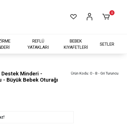
0
ZİRME
REFLÜ
BEBEK
SETLER
NDERİ
YATAKLARI
KIYAFETLERİ
 Destek Minderi -
Ürün Kodu:
O - B - Gri Turuncu
u - Büyük Bebek Oturağı
az!