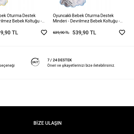
B
6
ebek Oturma Destek
Oyuncaklı Bebek Oturma Destek
rilmez Bebek Koltuğu -
Minderi - Devrilmez Bebek Koltuğu -
turağı Sarı Gri
Büyük Bebek Oturağı Mavi Kırmızı
9,90 TL
539,90 TL
639,90 TL
7 / 24 DESTEK
 seçeneği
Öneri ve şikayetlerinizi bize iletebilirsiniz.
BİZE ULAŞIN