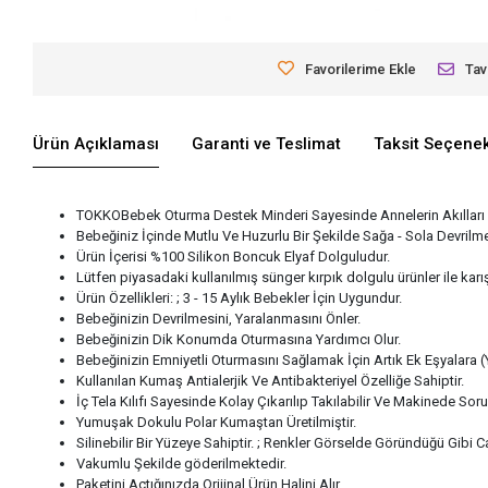
Favorilerime Ekle
Tav
Ürün Açıklaması
Garanti ve Teslimat
Taksit Seçenek
TOKKOBebek Oturma Destek Minderi Sayesinde Annelerin Akılları 
Bebeğiniz İçinde Mutlu Ve Huzurlu Bir Şekilde Sağa - Sola Devril
Ürün İçerisi %100 Silikon Boncuk Elyaf Dolguludur.
Lütfen piyasadaki kullanılmış sünger kırpık dolgulu ürünler ile karı
Ürün Özellikleri: ; 3 - 15 Aylık Bebekler İçin Uygundur.
Bebeğinizin Devrilmesini, Yaralanmasını Önler.
Bebeğinizin Dik Konumda Oturmasına Yardımcı Olur.
Bebeğinizin Emniyetli Oturmasını Sağlamak İçin Artık Ek Eşyalara (
Kullanılan Kumaş Antialerjik Ve Antibakteriyel Özelliğe Sahiptir.
İç Tela Kılıfı Sayesinde Kolay Çıkarılıp Takılabilir Ve Makinede Soru
Yumuşak Dokulu Polar Kumaştan Üretilmiştir.
Silinebilir Bir Yüzeye Sahiptir. ; Renkler Görselde Göründüğü Gibi Can
Vakumlu Şekilde göderilmektedir.
Paketini Açtığınızda Orijinal Ürün Halini Alır.