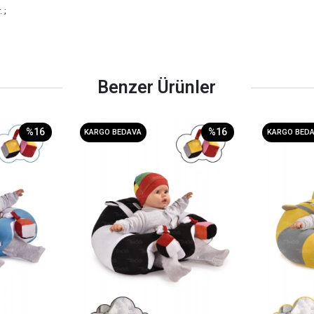
 ;
Benzer Ürünler
%16
%16
KARGO BEDAVA
KARGO BED