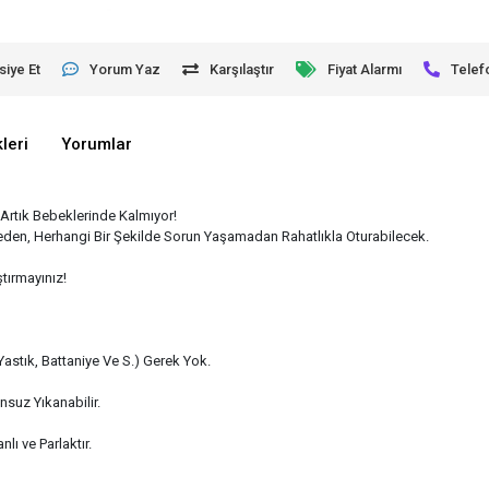
siye Et
Yorum Yaz
Karşılaştır
Fiyat Alarmı
Telef
leri
Yorumlar
Artık Bebeklerinde Kalmıyor!
meden, Herhangi Bir Şekilde Sorun Yaşamadan Rahatlıkla Oturabilecek.
ştırmayınız!
Yastık, Battaniye Ve S.) Gerek Yok.
nsuz Yıkanabilir.
lı ve Parlaktır.