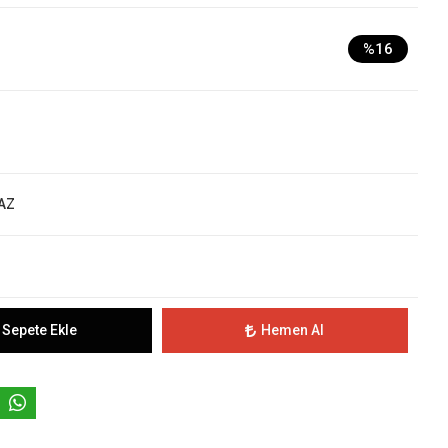
%16
AZ
Sepete Ekle
Hemen Al