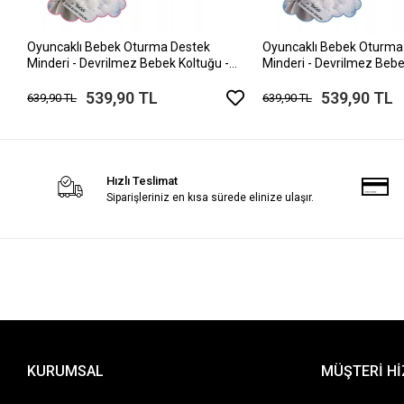
Oyuncaklı Bebek Oturma Destek
Oyuncaklı Bebek Oturma
Minderi - Devrilmez Bebek Koltuğu -
Minderi - Devrilmez Bebe
Büyük Bebek Oturağı Pembe Lila
Büyük Bebek Oturağı Ma
539,90 TL
539,90 TL
639,90 TL
639,90 TL
Hızlı Teslimat
Siparişleriniz en kısa sürede elinize ulaşır.
KURUMSAL
MÜŞTERİ H