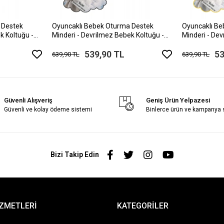
 Destek
Oyuncaklı Bebek Oturma Destek
Oyuncaklı B
k Koltuğu -
Minderi - Devrilmez Bebek Koltuğu -
Minderi - Dev
vi Beyaz
Büyük Bebek Oturağı Siyah Beyaz
Büyük Bebek O
539,90 TL
53
639,90 TL
639,90 TL
Güvenli Alışveriş
Geniş Ürün Yelpazesi
Güvenli ve kolay ödeme sistemi
Binlerce ürün ve kampanya
Bizi Takip Edin
İZMETLERİ
KATEGORİLER