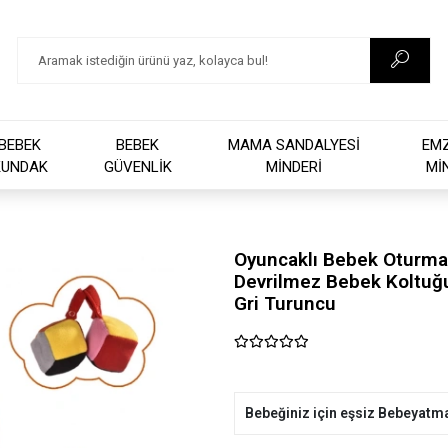
BEBEK
BEBEK
MAMA SANDALYESİ
EM
KUNDAK
GÜVENLİK
MİNDERİ
Mİ
Oyuncaklı Bebek Oturma
Devrilmez Bebek Koltuğ
Gri Turuncu
Bebeğiniz için eşsiz Bebeyatm