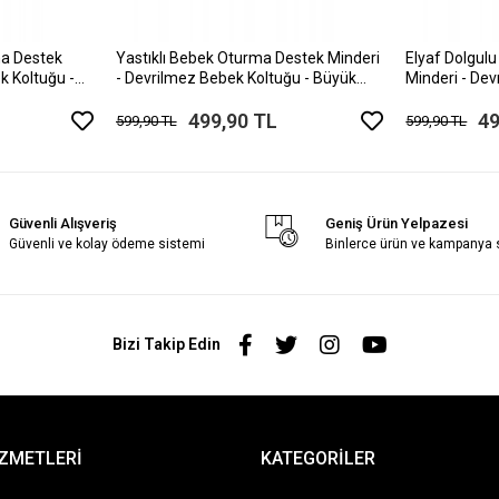
ma Destek
Yastıklı Bebek Oturma Destek Minderi
Elyaf Dolgul
k Koltuğu -
- Devrilmez Bebek Koltuğu - Büyük
Minderi - Dev
l Gri
Bebek Oturağı Kırmızı Beyaz
Büyük Bebek 
499,90 TL
49
599,90 TL
599,90 TL
Güvenli Alışveriş
Geniş Ürün Yelpazesi
Güvenli ve kolay ödeme sistemi
Binlerce ürün ve kampanya
Bizi Takip Edin
İZMETLERİ
KATEGORİLER