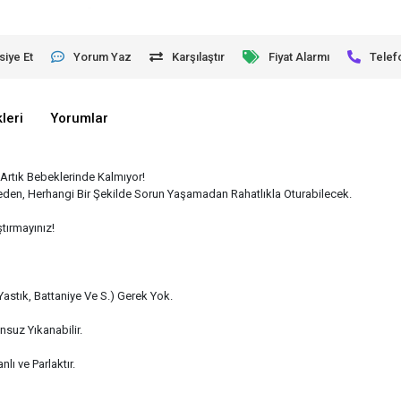
siye Et
Yorum Yaz
Karşılaştır
Fiyat Alarmı
Telef
leri
Yorumlar
Artık Bebeklerinde Kalmıyor!
meden, Herhangi Bir Şekilde Sorun Yaşamadan Rahatlıkla Oturabilecek.
ştırmayınız!
Yastık, Battaniye Ve S.) Gerek Yok.
nsuz Yıkanabilir.
lı ve Parlaktır.