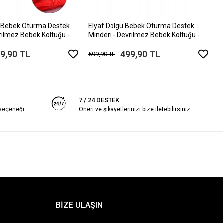
B
5
u Bebek Oturma Destek
Elyaf Dolgu Bebek Oturma Destek
rilmez Bebek Koltuğu -
Minderi - Devrilmez Bebek Koltuğu -
Oturağı Kırmızı
Büyük Bebek Oturağı Mor Pembe
9,90 TL
499,90 TL
599,90 TL
7 / 24 DESTEK
 seçeneği
Öneri ve şikayetlerinizi bize iletebilirsiniz.
BİZE ULAŞIN