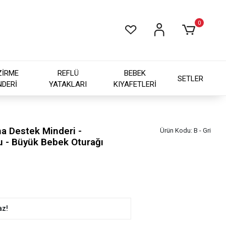
0
ZİRME
REFLÜ
BEBEK
SETLER
NDERİ
YATAKLARI
KIYAFETLERİ
a Destek Minderi -
Ürün Kodu:
B - Gri
u - Büyük Bebek Oturağı
az!