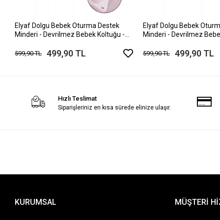
Elyaf Dolgu Bebek Oturma Destek
Elyaf Dolgu Bebek Otur
Minderi - Devrilmez Bebek Koltuğu -
Minderi - Devrilmez Bebe
Büyük Bebek Oturağı Beyaz Pembe
Büyük Bebek Oturağı Yeşi
499,90 TL
499,90 TL
599,90 TL
599,90 TL
Hızlı Teslimat
Siparişleriniz en kısa sürede elinize ulaşır.
KURUMSAL
MÜŞTERİ H