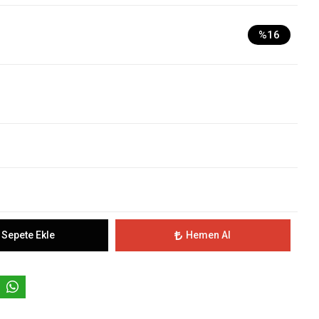
%16
Sepete Ekle
Hemen Al