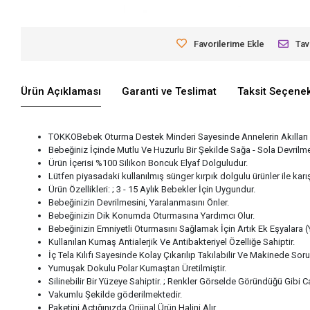
Favorilerime Ekle
Tav
Ürün Açıklaması
Garanti ve Teslimat
Taksit Seçenek
TOKKOBebek Oturma Destek Minderi Sayesinde Annelerin Akılları 
Bebeğiniz İçinde Mutlu Ve Huzurlu Bir Şekilde Sağa - Sola Devril
Ürün İçerisi %100 Silikon Boncuk Elyaf Dolguludur.
Lütfen piyasadaki kullanılmış sünger kırpık dolgulu ürünler ile karı
Ürün Özellikleri: ; 3 - 15 Aylık Bebekler İçin Uygundur.
Bebeğinizin Devrilmesini, Yaralanmasını Önler.
Bebeğinizin Dik Konumda Oturmasına Yardımcı Olur.
Bebeğinizin Emniyetli Oturmasını Sağlamak İçin Artık Ek Eşyalara (
Kullanılan Kumaş Antialerjik Ve Antibakteriyel Özelliğe Sahiptir.
İç Tela Kılıfı Sayesinde Kolay Çıkarılıp Takılabilir Ve Makinede Soru
Yumuşak Dokulu Polar Kumaştan Üretilmiştir.
Silinebilir Bir Yüzeye Sahiptir. ; Renkler Görselde Göründüğü Gibi Can
Vakumlu Şekilde göderilmektedir.
Paketini Açtığınızda Orijinal Ürün Halini Alır.